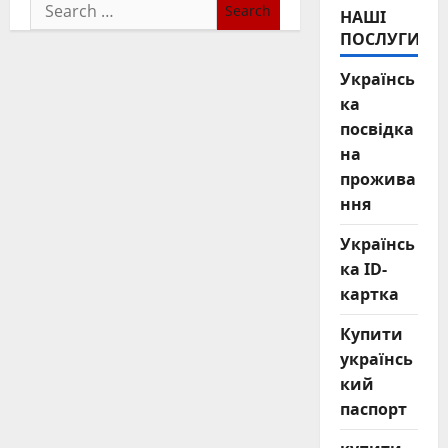
Search
НАШІ
for:
ПОСЛУГИ
Українсь
ка
посвідка
на
прожива
ння
Українсь
ка ID-
картка
Купити
українсь
кий
паспорт