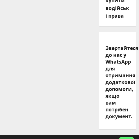
купити
водійськ
і права
Звертайтеся
до нас у
WhatsApp
для
отримання
додаткової
допомоги,
якщо
вам
потрібен
документ.