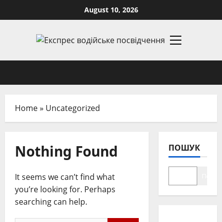
Skip
August 10, 2026
to
content
Primary
Menu
Home
»
Uncategorized
Nothing Found
ПОШУК
It seems we can’t find what
Пошу
you’re looking for. Perhaps
searching can help.