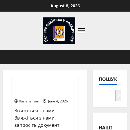
Skip
August 8, 2026
to
content
Primary
Menu
ПОШУК
Зв’яжіться з нами
Пошу
Ruslana Ivan
June 4, 2026
Зв’яжіться з нами
Зв’яжіться з нами,
запросіть документ,
НАШІ