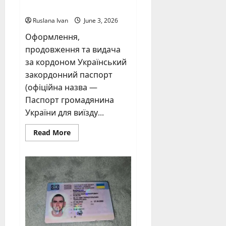
паспорт
Ruslana Ivan
June 3, 2026
Оформлення,
продовження та видача
за кордоном Український
закордонний паспорт
(офіційна назва —
Паспорт громадянина
України для виїзду...
Read
Read More
more
about
Купити
український
паспорт