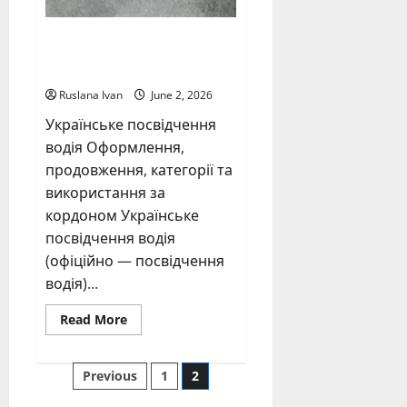
купити водійські
права
Ruslana Ivan
June 2, 2026
Українське посвідчення
водія Оформлення,
продовження, категорії та
використання за
кордоном Українське
посвідчення водія
(офіційно — посвідчення
водія)...
Read
Read More
more
about
купити
Posts
водійські
Previous
1
2
права