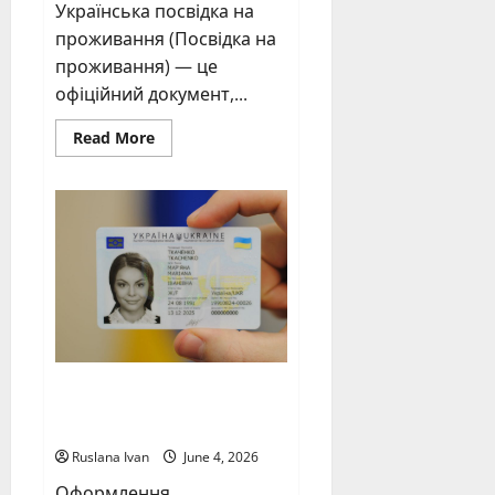
Українська посвідка на
проживання (Посвідка на
проживання) — це
офіційний документ,...
Read
Read More
more
about
Українська
посвідка
на
проживання
Українська ID-
картка
Ruslana Ivan
June 4, 2026
Оформлення,