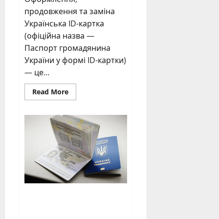
продовження та заміна
Українська ID-картка
(офіційна назва —
Паспорт громадянина
України у формі ID-картки)
— це...
Read
Read More
more
about
Українська
ID-
картка
Купити
український