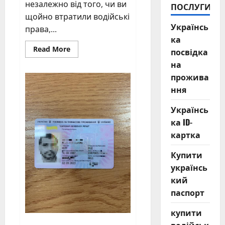
незалежно від того, чи ви
ПОСЛУГИ
щойно втратили водійські
Українсь
права,...
ка
Read
Read More
посвідка
more
about
на
Зв’яжіться
прожива
з
нами
ння
Українсь
ка ID-
картка
Купити
українсь
кий
паспорт
купити