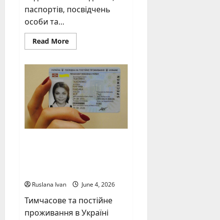
паспортів, посвідчень
особи та...
Read
Read More
more
about
Політика
повернення
коштів
Українська
посвідка на
проживання
Ruslana Ivan
June 4, 2026
Тимчасове та постійне
проживання в Україні