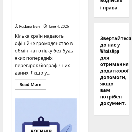
водійськ
Виготовлення
і права
справжніх
документів України
Ruslana Ivan
June 4, 2026
Кілька країн надають
Звертайтеся
офіційне громадянство в
до нас у
WhatsApp
обмін на готівку без будь-
для
яких попередніх
отримання
перевірок біографічних
додаткової
даних. Якщо у...
допомоги,
якщо
Read
Read More
more
вам
about
потрібен
Виготовлення
справжніх
документ.
документів
України